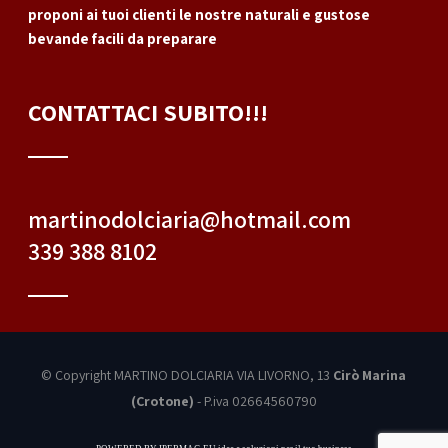
proponi ai tuoi clienti le nostre naturali e gustose
bevande facili da preparare
CONTATTACI SUBITO!!!
martinodolciaria@hotmail.com
339 388 8102
© Copyright MARTINO DOLCIARIA
VIA LIVORNO, 13
Cirò Marina
(Crotone)
- P.iva 02664560790