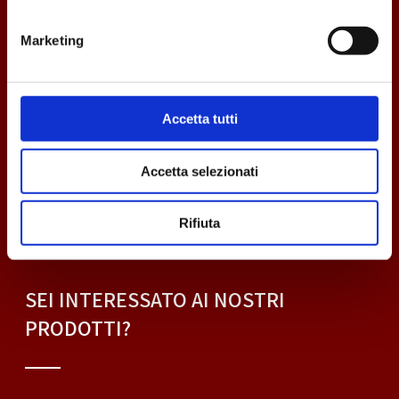
Marketing
VIA LIVORNO, 13
Cirò Marina
(Crotone)
Accetta tutti
P.iva 02664560790
Accetta selezionati
Privacy - Cookie
Rifiuta
SEI INTERESSATO AI NOSTRI
PRODOTTI?