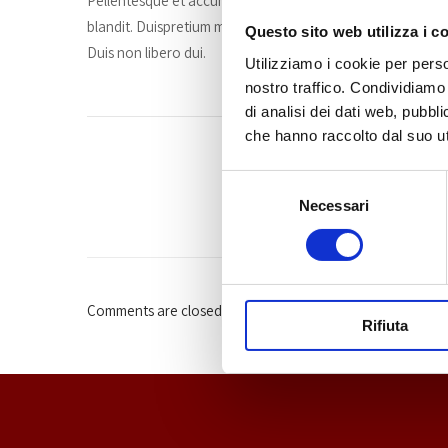
Pellentesque et accumsan sapien. Etiam sodales leo a conval
blandit. Duispretium metus sit amet nisl gra quis lacinia m
Questo sito web utilizza i c
Duis non libero dui.
Utilizziamo i cookie per perso
nostro traffico. Condividiamo 
di analisi dei dati web, pubbl
che hanno raccolto dal suo uti
Selezione
Necessari
del
consenso
Comments are closed.
Rifiuta