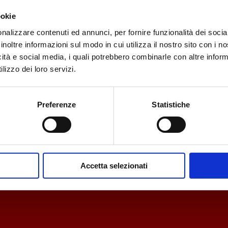
lis iaculis. Donec a tellus a. Phasellus tempus nibh in nunc iaculis
auris mattis. Donec ac ex ullamcor tempor tellus eget, posuere tortor.
ookie
nalizzare contenuti ed annunci, per fornire funzionalità dei socia
inoltre informazioni sul modo in cui utilizza il nostro sito con i 
icità e social media, i quali potrebbero combinarle con altre inform
lizzo dei loro servizi.
Preferenze
Statistiche
Accetta selezionati